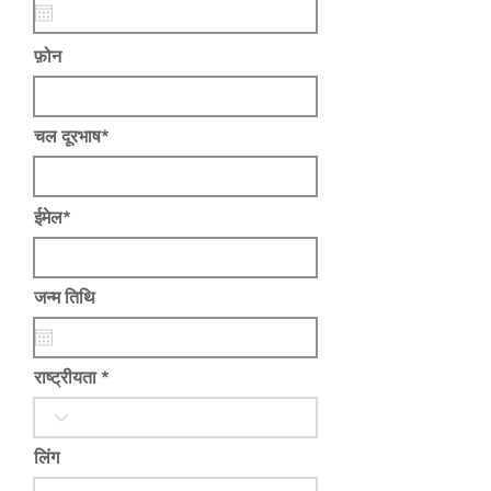
फ़ोन
चल दूरभाष*
ईमेल*
जन्म तिथि
राष्ट्रीयता *
लिंग