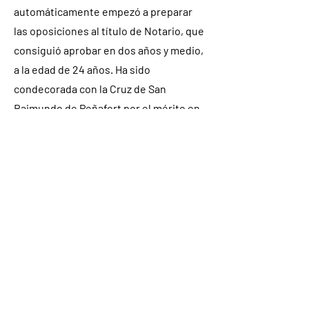
automáticamente empezó a preparar
las oposiciones al título de Notario, que
consiguió aprobar en dos años y medio,
a la edad de 24 años. Ha sido
condecorada con la Cruz de San
Raimundo de Peñafort por el mérito en
el estudio jurídico, y desde el año 2018
ejerce como Notario y colabora
activamente con la Dirección General
de Registros y del Notariado.