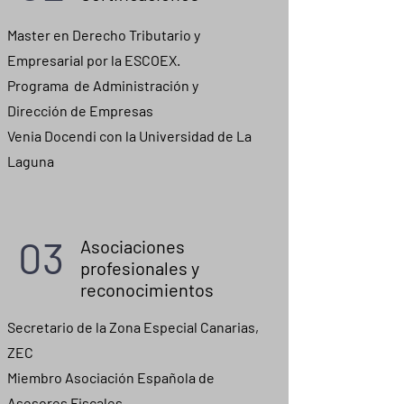
Master en Derecho Tributario y
Empresarial por la ESCOEX.
Programa de Administración y
Dirección de Empresas
Venia Docendi con la Universidad de La
Laguna
03
Asociaciones
profesionales y
reconocimientos
Secretario de la Zona Especial Canarias,
ZEC
Miembro Asociación Española de
Asesores Fiscales