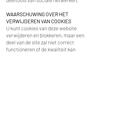
deeltools van sociale netwerken.
WAARSCHUWING OVER HET
VERWIJDEREN VAN COOKIES
U kunt cookies van deze website
verwijderen en blokkeren, maar een
deel van de site zal niet correct
functioneren of de kwaliteit kan
worden aangetast.
CONTACT
Als u vragen heeft over dit
Cookiebeleid of opmerkingen wilt
maken over deze website, kunt u een
e-mail sturen naar
info@notariamolinillo.com
.