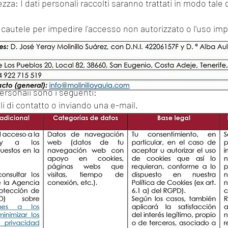
tezza: I dati personali raccolti saranno trattati in modo tale 
e cautele per impedire l'accesso non autorizzato o l'uso impr
ONALI
linillo.com
non è necessario fornire alcun dato personale
i personali sono i seguenti:
i di contatto o inviando una e-mail.
vamente ai Suoi dati personali Lei ha il diritto di:
emorizzati.
lazione.
 trattamento.
tto alla portabilità dei dati.
ersonale e pertanto deve essere esercitato direttamente dall