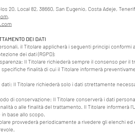
los 20, Local 82, 38660, San Eugenio, Costa Adeje, Teneri
.com
.
o.com
TTAMENTO DEI DATI
rsonali, il Titolare applicherà i seguenti principi conformi 
tezione dei dati (RGPD):
trasparenza: Il Titolare richiederà sempre il consenso per il 
specifiche finalità di cui il Titolare informerà preventiva
dati: Il Titolare richiederà solo i dati strettamente necessa
iodo di conservazione: Il Titolare conserverà i dati personal
alità o alle finalità del trattamento. Il Titolare informerà l
in base allo scopo.
olare provvederà periodicamente a rivedere gli elenchi ed e
revole.