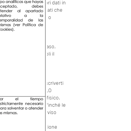
 abbia fornito i propri dati in
e informazioni sui dati che
, limitarne l'utilizzo o
un'e-mail a
DNI o equivalente.
 controllo, in questo caso,
 che ti riguardano violi il
icolo o una pagina, iscriverti
IO JOSÉ YARAY MOLINILLO
 cognome, indirizzo fisico,
ai il tuo consenso affinché le
come descritto nell'Avviso
del sistema di acquisizione