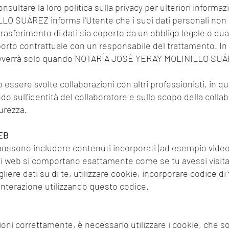
ultare la loro politica sulla privacy per ulteriori informazi
SUÁREZ informa l'Utente che i suoi dati personali non sar
trasferimento di dati sia coperto da un obbligo legale o quan
porto contrattuale con un responsabile del trattamento. In 
i avverrà solo quando NOTARÍA JOSÉ YERAY MOLINILLO SUÁR
 essere svolte collaborazioni con altri professionisti, in que
o sull'identità del collaboratore e sullo scopo della coll
curezza.
EB
ossono includere contenuti incorporati (ad esempio video, i
siti web si comportano esattamente come se tu avessi visitat
iere dati su di te, utilizzare cookie, incorporare codice di
 interazione utilizzando questo codice.
oni correttamente, è necessario utilizzare i cookie, che 