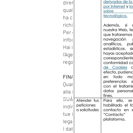
direttamente al Titolare, il che
qualsiasi momento, può rivol
ha conservato e su come sono sta
richiedere la cancellazione di ta
Per esercitare i tuoi diritti di
info@notariamolinillo.com
insi
Hai il diritto a una tutela giur
l'Agenzia spagnola per la protezi
regolamento.
FINALITÀ DEL TRATTAMENTO 
Quando ti colleghi al sito per 
alla sua newsletter, stai forn
SUÁREZ. Queste informazioni p
indirizzo e-mail, numero di tel
tue informazioni vengano raccol
legale e nella presente Informa
I dati personali e la finalità 