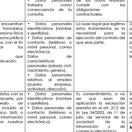
 richiede dati personali, tra cui: nome e cognome, indirizzo
pondere alle domande dell'Utente.
AY MOLINILLO SUÁREZ utilizza questi dati per rispondere
gli Utenti possono avere in merito alle informazioni inclu
alle domande relative ai testi legali inclusi nel sito Web , 
re e che non sia soggetta alle condizioni del sito web.
 richiede dati personali, tra cui: nome e cognome, indirizzo
i degli Utenti.
li il Titolare tratta i dati personali:
 condizioni contenute nell'Avviso Legale e nella legge applic
mi che aiutano questo sito Web a garantire la riservatezza 
ervizi offerti da questo sito web.
gli utenti. Il Titolare raccoglie altri dati non identificativi
ricati sul computer dell'Utente durante la navigazione nel 
a Cookies Policy.
 NOTAIO JOSÉ YERAY MOLINILLO SUÁREZ è presente sui soci