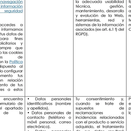
 significa che qualsiasi cliente, abbonato o collaboratore che
gersi a NOTARÍA JOSÉ YERAY MOLINILLO SUÁREZ e richieder
ti ottenuti, richiederne la rettifica, opporsi al trattamento
li dati dagli archivi del Titolare.
 accesso, rettifica, cancellazione e opposizione, devi inviare 
eme a una prova legale valida come una fotocopia del tuo 
isdizionale effettiva e a presentare un reclamo all'autorità di
one dei dati, se ritieni che il trattamento dei dati personali
DEI DATI PERSONALI
inviare una email al Titolare, scrivere un commento su un art
endo informazioni personali di cui è responsabile il NOTA
ossono includere dati personali come indirizzo IP, nome e
efono e altre informazioni. Fornendo queste informazioni, d
te, utilizzate, gestite e archiviate da — Register.it — solo 
tiva sulla privacy.
del trattamento da parte del Titolare sono diversi a seconda 