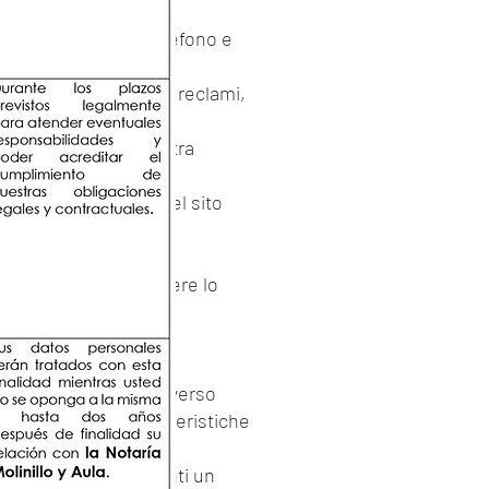
 e-mail, numero di telefono e
 a messaggi, dubbi, reclami,
se nel sito Web, al
così come qualsiasi altra
 e-mail e indirizzo del sito
abile. Ciò può includere lo
dei dati personali che
 che si ottengono attraverso
sito web le cui caratteristiche
al network. Se diventi un