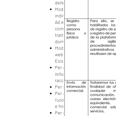
delle informazioni:
Moduli di contatto: Il Titolare
indirizzo del sito web per ris
Ad esempio, NOTARÍA JOSÉ YER
commenti o preoccupazioni che 
trattamento dei dati personali, 
domanda che l'Utente possa ave
Moduli di commento: Il Titolare
web per rispondere ai comment
Esistono altre finalità per le qua
Per garantire il rispetto delle
sviluppo di strumenti e algorit
raccoglie.
Per supportare e migliorare i s
Per analizzare la navigazione de
l'uso di cookie che vengono sca
e finalità sono dettagliate nell
Per gestire i social network.