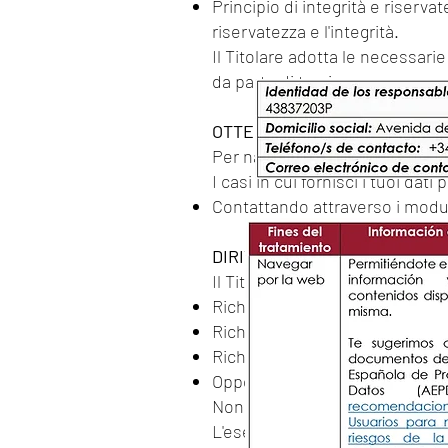
Principio di integrità e riserva
riservatezza e l'integrità.
Il Titolare adotta le necessari
da parte di terzi.
OTTENIMENTO DEI DATI PERS
Per navigare
https://notariamo
I casi in cui fornisci i tuoi dat
Contattando attraverso i modul
DIRITTI
Il Titolare La informa che relati
Richiedere l'accesso ai dati m
Richiedi una rettifica o cancel
Richiedi la limitazione del tuo
Opporsi al trattamento.
Non è possibile esercitare il diri
L'esercizio di tali diritti è p