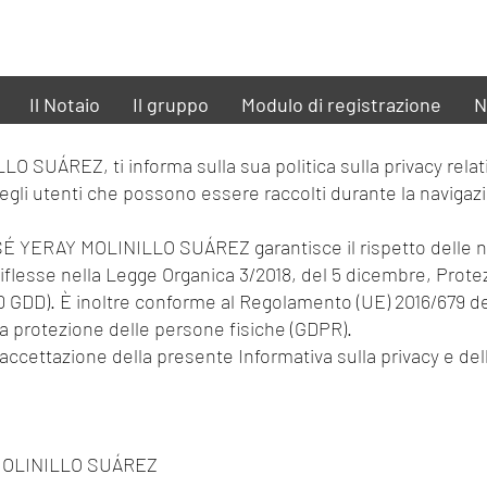
Il Notaio
Il gruppo
Modulo di registrazione
N
UÁREZ, ti informa sulla sua politica sulla privacy relativ
degli utenti che possono essere raccolti durante la navigaz
 YERAY MOLINILLO SUÁREZ garantisce il rispetto delle no
riflesse nella Legge Organica 3/2018, del 5 dicembre, Prote
(LOPD GDD). È inoltre conforme al Regolamento (UE) 2016/679
lla protezione delle persone fisiche (GDPR).
l'accettazione della presente Informativa sulla privacy e de
 MOLINILLO SUÁREZ